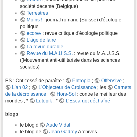
société décente (Belgique)
Terrestres
Moins !
: journal romand (Suisse) d'écologie
politique
ecorev
: revue critique d'écologie politique
L'âge de faire
La revue durable
Revue du M.A.U.S.S.
: revue du M.A.U.S.S.
((Mouvement anti-utilitariste dans les sciences
sociales)
PS : Ont cessé de paraître :
Entropia
;
Offensive
;
L'an 02
;
L'Objecteur de Croissance
; les
Carnets
de la décroissance
;
Hors-Sol
: contre le meilleur des
mondes ; *
Lutopik
; *
L’Escargot déchaîné
blogs
le blog d'
Aude Vidal
le blog de
Jean Gadrey
Archives